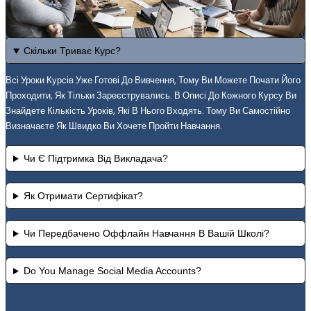
Скільки Триває Курс?
Всі Уроки Курсів Уже Готові До Вивчення, Тому Ви Можете Почати Його
Проходити, Як Тільки Зареєструвались. В Описі До Кожного Курсу Ви
Знайдете Кількість Уроків, Які В Нього Входять. Тому Ви Самостійно
Визначаєте Як Швидко Ви Хочете Пройти Навчання.
Чи Є Підтримка Від Викладача?
Як Отримати Сертифікат?
Чи Передбачено Оффлайн Навчання В Вашій Школі?
Do You Manage Social Media Accounts?