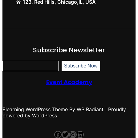
123, Red Hills, Chicago,IL, USA
Subscribe Newsletter
S
Subscribe Now
u
b
s
Event Academy
c
r
i
b
e
N
Elearning WordPress Theme
By
WP Radiant
| Proudly
o
powered by
WordPress
w
Facebook
Twitter
Instagram
LinkedIn