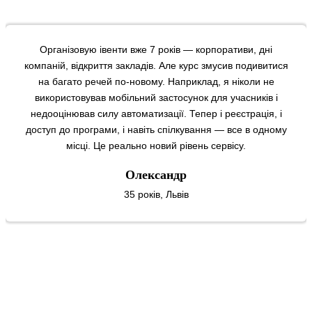
Раніше завжди було складно створити атмосферу
спілкування між учасниками: усі з різних сфер, деякі
сором’язливі, ніхто не знає з чого почати. Тепер, завдяки
мобільному застосунку з чатом, особистими
повідомленнями, закладками та планером зустрічей, усе
змінилось. Люди починають знайомитись ще до заходу.
Інтроверти пишуть в чат, знаходять партнерів. Після події
вони дякують не тільки за контент, а й за нові знайомства.
Це дуже цінно.
Ірина
Ірина, 31 рік, Дніпро