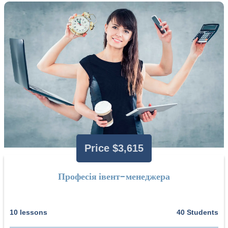
Price $3,615
Професія івент-менеджера
10 lessons
40 Students