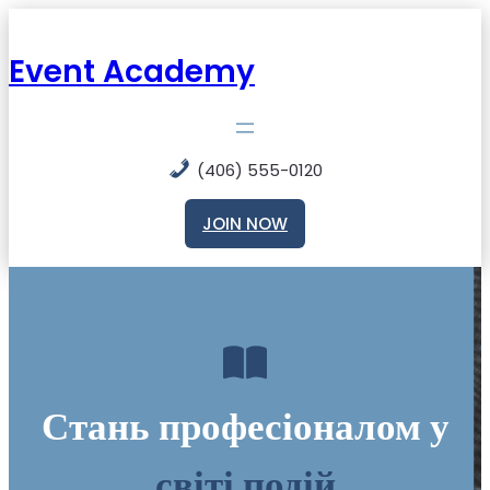
Перейти
до
вмісту
Event Academy
(406) 555-0120
JOIN NOW
Стань професіоналом у
світі
подій