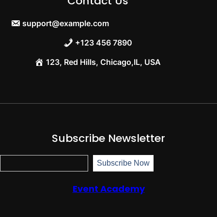
Contact Us
support@example.com
+123 456 7890
123, Red Hills, Chicago,IL, USA
Subscribe Newsletter
S
Subscribe Now
u
b
s
Event Academy
c
r
i
b